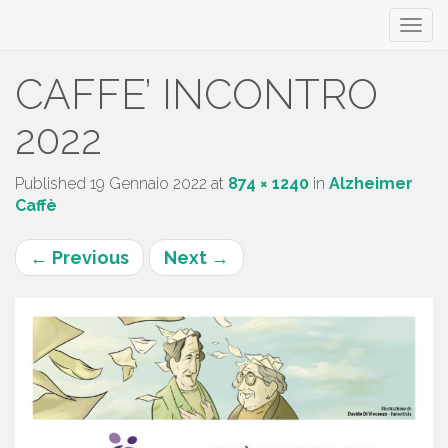
Primary
S
CAFFE’ INCONTRO
k
Menu
i
2022
p
t
Published
19 Gennaio 2022
at
874 × 1240
in
Alzheimer
o
Caffè
c
o
←
Previous
Next
→
n
t
e
n
t