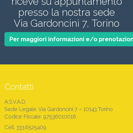
riceve su appuntamento
presso la nostra sede
Via Gardoncini 7, Torino
Per maggiori informazioni e/o prenotazion
Contatti
A.S.V.A.D.
Sede Legale: Via Gardoncini 7 – 10143 Torino
Codice Fiscale: 97536010016
Cell. 333.6525409