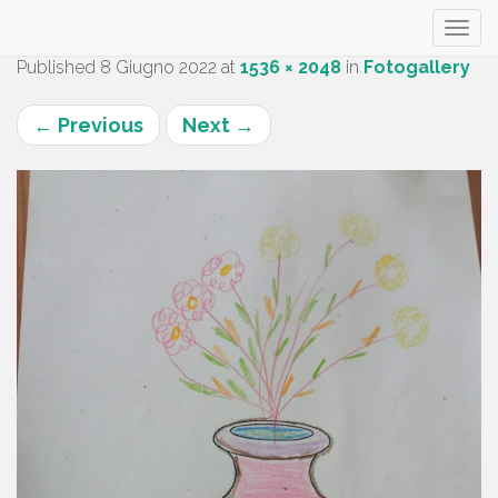
Primary
S
Published
8 Giugno 2022
at
1536 × 2048
in
Fotogallery
k
Menu
i
←
Previous
Next
→
p
t
o
c
o
n
t
e
n
t