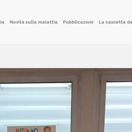
ia
Novità sulla malattia
Pubblicazioni
La cassetta de
23-07-27 at 11.28.01 (5
ogallery