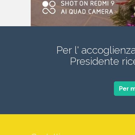
Per l' accoglienz
Presidente ri
Per m