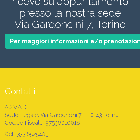
riceve su appuntamento
presso la nostra sede
Via Gardoncini 7, Torino
Per maggiori informazioni e/o prenotazion
Contatti
A.S.V.A.D.
Sede Legale: Via Gardoncini 7 – 10143 Torino
Codice Fiscale: 97536010016
Cell. 333.6525409