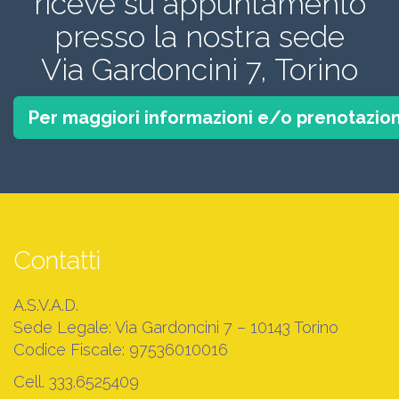
riceve su appuntamento
presso la nostra sede
Via Gardoncini 7, Torino
Per maggiori informazioni e/o prenotazion
Contatti
A.S.V.A.D.
Sede Legale: Via Gardoncini 7 – 10143 Torino
Codice Fiscale: 97536010016
Cell. 333.6525409