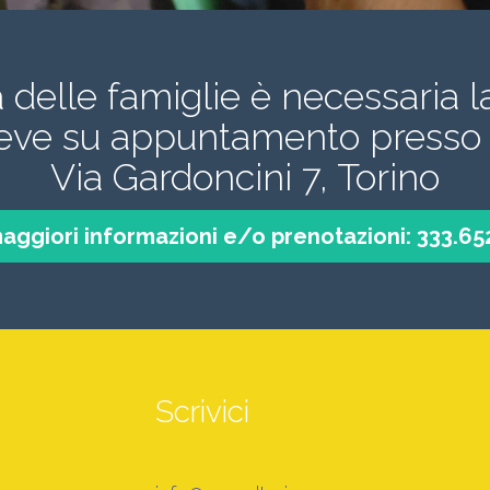
a delle famiglie è necessaria l
ceve su appuntamento presso 
Via Gardoncini 7, Torino
aggiori informazioni e/o prenotazioni: 333.6
Scrivici