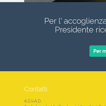
Per l' accoglienz
Presidente ri
Per m
Contatti
A.S.V.A.D.