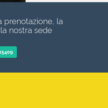
a prenotazione, la
la nostra sede
525409