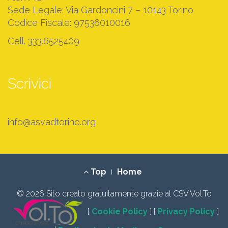
Sede Legale: Via Gardoncini 7 – 10143 Torino
Codice Fiscale: 97536010016
Cell. 333.6525409
Scrivici
info@asvadtorino.org
Footer
Top
Home
Menu
© 2026 Sito creato gratuitamente grazie al CSV Vol.To
[
Cookie Policy
] [
Privacy Policy
]